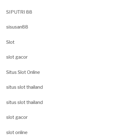
SIPUTRI 88
sisusan88
Slot
slot gacor
Situs Slot Online
situs slot thailand
situs slot thailand
slot gacor
slot online