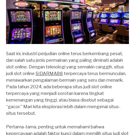
Saat ini, industri perjudian online terus berkembang pesat,
dan salah satu jenis permainan yang paling diminati adalah
slot online. Dengan teknologi yang semakin canggih, situs
judi slot online
SIDARMA88
terpercaya terus bermunculan,
menawarkan pengalaman bermain yang seru dan menarik.
Pada tahun 2024, ada beberapa situs judi slot online
terpercaya yang menjadi sorotan karena tingkat
kemenangan yang tinggi, atau biasa disebut sebagai
“gacor.” Mari kita eksplorasi lebih dalam mengenai situs-
situs tersebut.
Pertama-tama, penting untuk memahami bahwa
kepercayaan adalah faktor kunci dalam memilih situs judi slot