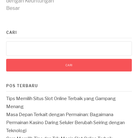
Membaca
dengan Keuntungan
Besar
CARI
Cari
untuk:
POS TERBARU
Tips Memilih Situs Slot Online Terbaik yang Gampang
Menang
Masa Depan Terkait dengan Permainan: Bagaimana
Permainan Kasino Daring Seluler Berubah Seiring dengan
Teknologi