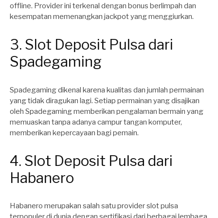
offline. Provider ini terkenal dengan bonus berlimpah dan
kesempatan memenangkan jackpot yang menggiurkan.
3. Slot Deposit Pulsa dari
Spadegaming
Spadegaming dikenal karena kualitas dan jumlah permainan
yang tidak diragukan lagi. Setiap permainan yang disajikan
oleh Spadegaming memberikan pengalaman bermain yang
memuaskan tanpa adanya campur tangan komputer,
memberikan kepercayaan bagi pemain.
4. Slot Deposit Pulsa dari
Habanero
Habanero merupakan salah satu provider slot pulsa
terpopuler di dunia dengan sertifikasi dari berbagai lembaga