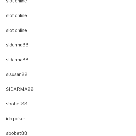
slot online
slot online
slot online
sidarma88
sidarma88
sisusan88
SIDARMA88
sbobet88
idn poker
sbobet88