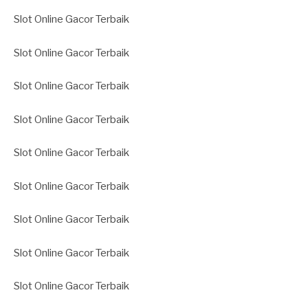
Slot Online Gacor Terbaik
Slot Online Gacor Terbaik
Slot Online Gacor Terbaik
Slot Online Gacor Terbaik
Slot Online Gacor Terbaik
Slot Online Gacor Terbaik
Slot Online Gacor Terbaik
Slot Online Gacor Terbaik
Slot Online Gacor Terbaik