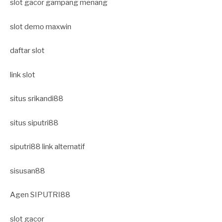
slot gacor gampang menang
slot demo maxwin
daftar slot
link slot
situs srikandi88
situs siputri88
siputri88 link alternatif
sisusan88
Agen SIPUTRI88
slot gacor