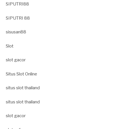
SIPUTRI88
SIPUTRI 88
sisusan88
Slot
slot gacor
Situs Slot Online
situs slot thailand
situs slot thailand
slot gacor