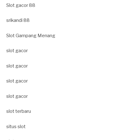
Slot gacor 88
srikandi 88
Slot Gampang Menang
slot gacor
slot gacor
slot gacor
slot gacor
slot terbaru
situs slot