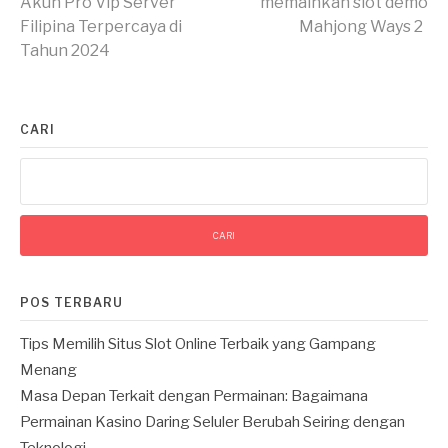
Akun Pro Vip Server
memainkan slot demo
Membaca
Filipina Terpercaya di
Mahjong Ways 2
Tahun 2024
CARI
Cari
untuk:
POS TERBARU
Tips Memilih Situs Slot Online Terbaik yang Gampang
Menang
Masa Depan Terkait dengan Permainan: Bagaimana
Permainan Kasino Daring Seluler Berubah Seiring dengan