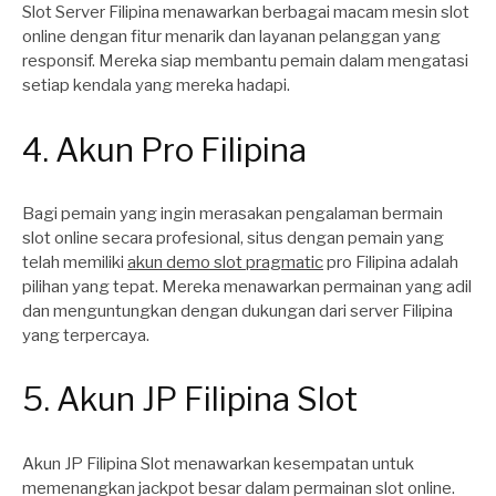
Slot Server Filipina menawarkan berbagai macam mesin slot
online dengan fitur menarik dan layanan pelanggan yang
responsif. Mereka siap membantu pemain dalam mengatasi
setiap kendala yang mereka hadapi.
4. Akun Pro Filipina
Bagi pemain yang ingin merasakan pengalaman bermain
slot online secara profesional, situs dengan pemain yang
telah memiliki
akun demo slot pragmatic
pro Filipina adalah
pilihan yang tepat. Mereka menawarkan permainan yang adil
dan menguntungkan dengan dukungan dari server Filipina
yang terpercaya.
5. Akun JP Filipina Slot
Akun JP Filipina Slot menawarkan kesempatan untuk
memenangkan jackpot besar dalam permainan slot online.