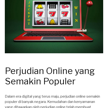
Perjudian Online yang
Semakin Populer
Dalam era digital yang terus maju, perjudian online semakin
populer di banyak negara. Kemudahan dan kenyamanan
yang ditawarkan oleh perjudian online telah membuat