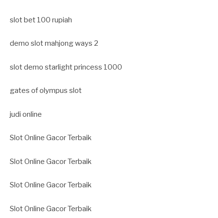
slot bet 100 rupiah
demo slot mahjong ways 2
slot demo starlight princess 1000
gates of olympus slot
judi online
Slot Online Gacor Terbaik
Slot Online Gacor Terbaik
Slot Online Gacor Terbaik
Slot Online Gacor Terbaik