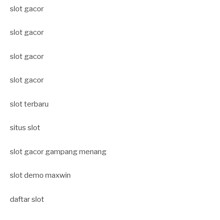
slot gacor
slot gacor
slot gacor
slot gacor
slot terbaru
situs slot
slot gacor gampang menang
slot demo maxwin
daftar slot