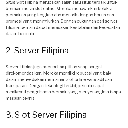
Situs Slot Filipina merupakan salah satu situs terbaik untuk
bermain mesin slot online. Mereka menawarkan koleksi
permainan yang lengkap dan menarik dengan bonus dan
promosi yang menggiurkan. Dengan dukungan dari server
Filipina, pemain dapat merasakan kestabilan dan kecepatan
dalam bermain.
2. Server Filipina
Server Filipina juga merupakan pilihan yang sangat
direkomendasikan. Mereka memiliki reputasi yang baik
dalam menyediakan permainan slot online yang adil dan
transparan. Dengan teknologi terkini, pemain dapat
menikmati pengalaman bermain yang menyenangkan tanpa
masalah teknis.
3. Slot Server Filipina